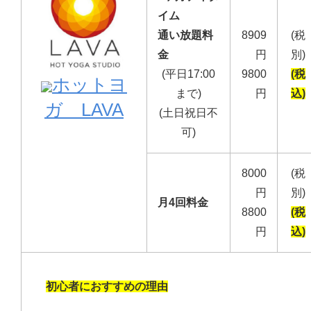
イム
通い放題料
8909
(税
金
円
別)
(平日17:00
9800
(税
ホットヨ
まで)
円
込)
ガ LAVA
(土日祝日不
可)
8000
(税
円
別)
月4回料金
8800
(税
円
込)
初心者におすすめの理由