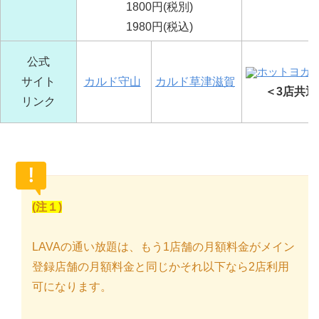
1800円(税別)
1980円(税込)
公式
ホットヨガ 
サイト
カルド守山
カルド草津滋賀
＜3店共通
リンク
(注１)
LAVAの通い放題は、もう1店舗の月額料金がメイン
登録店舗の月額料金と同じかそれ以下なら2店利用
可になります。