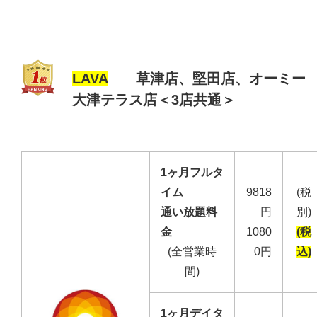
LAVA
草津店、堅田店、オーミー
大津テラス店＜3店共通＞
1ヶ月フルタ
イム
9818
(税
通い放題料
円
別)
金
1080
(税
(全営業時
0円
込)
間)
1ヶ月デイタ