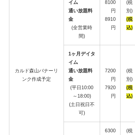
イム
8100
(税
通い放題料
円
別)
金
8910
(税
(全営業時
円
込)
間)
1ヶ月デイタ
イム
カルド森山バナーリ
通い放題料
7200
(税
ンク作成予定
金
円
別)
(平日10:00
7920
(税
～18:00)
円
込)
(土日祝日不
可)
6300
(税