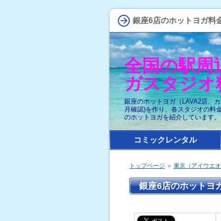
銀座6店のホットヨガ料金
全国の駅周
ガスタジオ
銀座のホットヨガ（LAVA2店、
月確認)を作り、各スタジオの料
のホットヨガを紹介しています。
コミックレンタル
トップページ
＞
東京（アイウエオ
銀座6店のホットヨガ