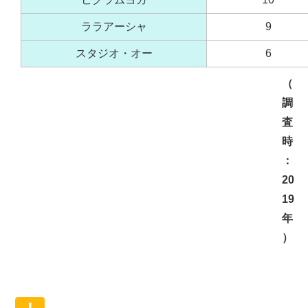
ララアーシャ
9
スタジオ・オー
6
（
調
査
時
：
20
19
年
）