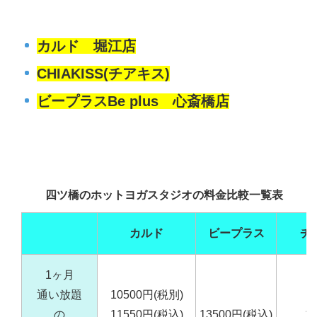
カルド 堀江店
CHIAKISS(チアキス)
ビープラスBe plus 心斎橋店
四ツ橋のホットヨガスタジオの料金比較一覧表
カルド
ビープラス
チ
1ヶ月
通い放題
10500円(税別)
回
の
11550円(税込)
13500円(税込)
1