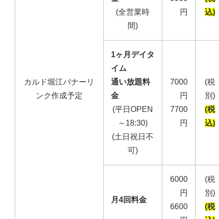
(全営業時
円
込)
間)
1ヶ月デイタ
イム
カルド堀江バナーリ
通い放題料
7000
(税
ンク作成予定
金
円
別)
(平日OPEN
7700
(税
～18:30)
円
込)
(土日祝日不
可)
6000
(税
円
別)
月4回料金
6600
(税