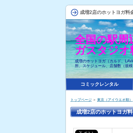
成増2店のホットヨガ料金
全国の駅周
ガスタジオ
成増のホットヨガ（カルド、LAV
所、スケジュール、店舗数（規模
コミックレンタル
トップページ
＞
東京（アイウエオ順）
成増2店のホットヨガ料